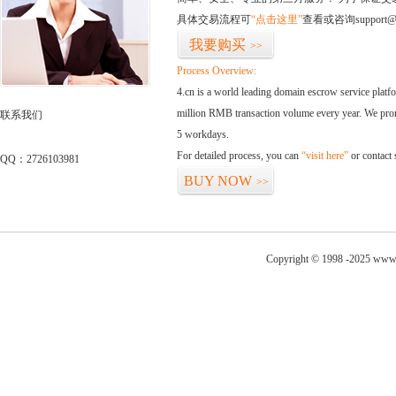
具体交易流程可
“点击这里”
查看或咨询support@
我要购买
>>
Process Overview:
4.cn is a world leading domain escrow service plat
million RMB transaction volume every year. We promi
联系我们
5 workdays.
For detailed process, you can
“visit here”
or contact
QQ：2726103981
BUY NOW
>>
Copyright © 1998 -2025 www.s