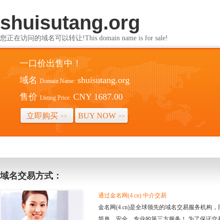
shuisutang.org
您正在访问的域名可以转让!This domain name is for sale!
一口价出售中！
域名
shuisutang.org
Domain Name:
售价
CNY 1687.00
Listing Price:
立即购买
BUY NOW
>>
>>
域名交易方式：
通过金名网(4.cn) 中介交易
金名网(4.cn)是全球领先的域名交易服务机
简单、安全、专业的第三方服务！ 为了保证交